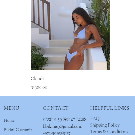
Cloudi
מחיר
New Arrival
New Arrival
New Arrival
MENU
CONTACT
HELPFUL LINKS
FAQ
שבטי ישראל 59 הרצליה
Home
Shipping Policy
bbikinis9@gmail.com
Bikini Customizer 🌟
Terms & Conditions
+972-509565137