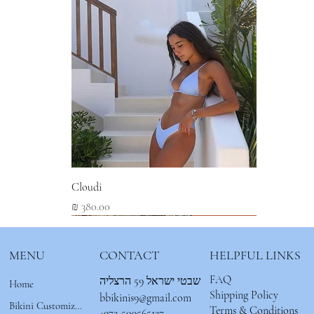
Cloudi
מחיר
New Arrival
New Arrival
New Arrival
MENU
CONTACT
HELPFUL LINKS
FAQ
שבטי ישראל 59 הרצליה
Home
Shipping Policy
bbikinis9@gmail.com
Bikini Customizer 🌟
Terms & Conditions
+972-509565137