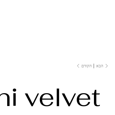
הבא
הקודם
ni velvet