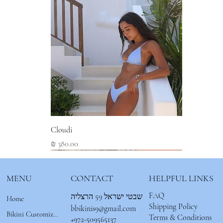
Cloudi
מחיר
New Arrival
New Arrival
New Arrival
MENU
CONTACT
HELPFUL LINKS
FAQ
שבטי ישראל 59 הרצליה
Home
Shipping Policy
bbikinis9@gmail.com
Bikini Customizer 🌟
Terms & Conditions
+972-509565137