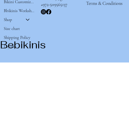
Bikini Customizer 🌟
Terms & Conditions
+972-509565137
Bbikinis Workshop
Shop
Size chart
Shipping Policy
Bebikinis
Loyalty
Whity
Oasis
Sunset
Lemonade
מחיר
מחיר
מחיר
מחיר