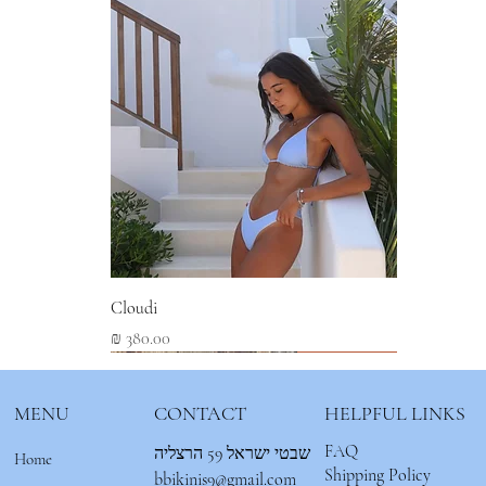
Cloudi
מחיר
New Arrival
New Arrival
New Arrival
MENU
CONTACT
HELPFUL LINKS
FAQ
שבטי ישראל 59 הרצליה
Home
Shipping Policy
bbikinis9@gmail.com