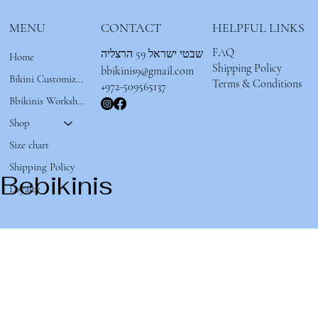
MENU
CONTACT
HELPFUL LINKS
FAQ
שבטי ישראל 59 הרצליה
Home
Shipping Policy
bbikinis9@gmail.com
Bikini Customizer 🌟
Terms & Conditions
+972-509565137
Bbikinis Workshop
Shop
Size chart
Shipping Policy
Bebikinis
Loyalty
Whity
Oasis
Sunset
Lemonade
מחיר
מחיר
מחיר
מחיר