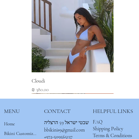
Cloudi
מחיר
New Arrival
New Arrival
New Arrival
MENU
CONTACT
HELPFUL LINKS
FAQ
שבטי ישראל 59 הרצליה
Home
Shipping Policy
bbikinis9@gmail.com
Bikini Customizer 🌟
Terms & Conditions
+972-509565137